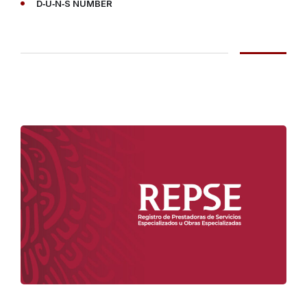
D‑U‑N‑S NUMBER